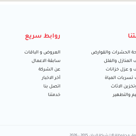
نا
روابط سريع
ة الحشرات والقوارض
العروض و الباقات
 المنازل والفلل
سابقة الاعمال
 و عزل خزانات
عن الشركة
سربات المياة
أخر الاخبار
تخزين الاثاث
اتصل بنا
يم والتطهير
خدمتنا
محفوظة © لـشركة الريان 2015 - 2026