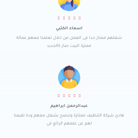
t
o
R





f
a
5
اسماء الكتبي
t
شغلهم ممتاز جدا فى العمل من خلال تعلمنا معهم عمالة
e
ممتزة البيت صار كالجديد
d
5
o
u
t
o
R





f
a
5
عبدالرحمن ابراهيم
t
هادى شركة التنظيف ممتازة وننصح بشغل معهم ودة تقيمنا
e
لهم عن علمهم الرائع في
d
5