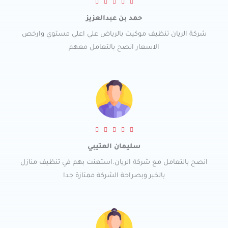
R





a
حمد بن عبدالعزيز
t
شركة الريان تنظيف موكيت بالرياض علي اعلي مستوي وارخص
e
الاسعار انصح بالتعامل معهم
d
5
o
u
t
o
R





f
a
5
سليمان العتيبي
t
انصح بالتعامل مع شركة الريان.استعنت بهم في تنظيف منازل
e
بالخبر وبصراحة الشركة ممتازة جدا
d
5
o
u