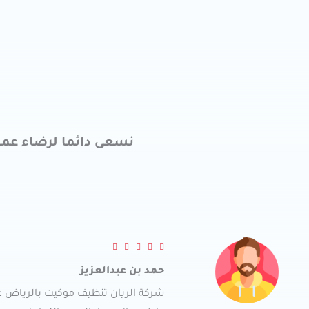
نسعى دائما لرضاء عمل
R





a
حمد بن عبدالعزيز
t
شركة الريان تنظيف موكيت بالرياض 
e