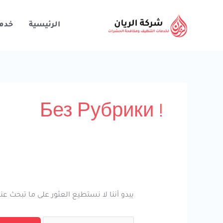
خطي
لى
الرئيسية
خدم
لمحتوى
البحث
عن:
! Без Рубрики
يبدو أننا لا نستطيع العثور على ما تبحث ع