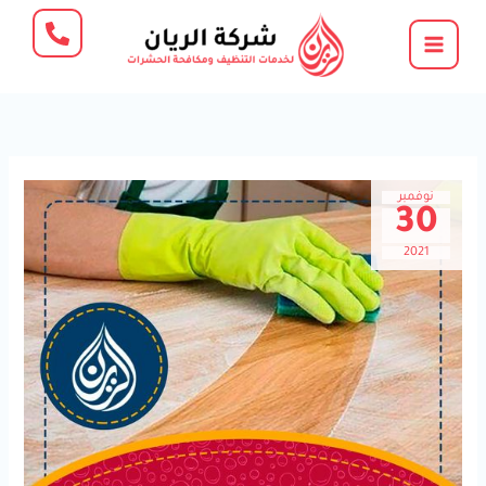
خطي
لى
لمحتوى
نوفمبر
30
2021