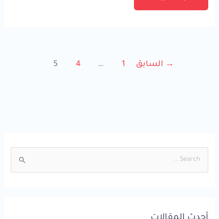
→
السابق
1
…
4
5
ا
ل
ب
ح
أحدث المقالات